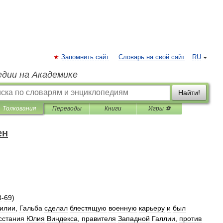
Запомнить сайт
Словарь на свой сайт
RU
едии на Академике
Найти!
Толкования
Переводы
Книги
Игры ⚽
ен
8
-
69
)
илии
,
Гальба
сделал
блестящую
военную
карьеру
и
был
сстания
Юлия
Виндекса
,
правителя
Западной
Галлии
,
против