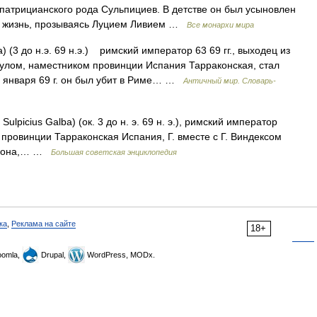
 патрицианского рода Сульпициев. В детстве он был усыновлен
сю жизнь, прозываясь Луцием Ливием …
Все монархи мира
) (3 до н.э. 69 н.э.) римский император 63 69 гг., выходец из
сулом, наместником провинции Испания Тарраконская, стал
 января 69 г. он был убит в Риме… …
Античный мир. Словарь-
cius Galba) (ок. 3 до н. э. 69 н. э.), римский император
м провинции Тарраконская Испания, Г. вместе с Г. Виндексом
Нерона,… …
Большая советская энциклопедия
ка
,
Реклама на сайте
18+
omla,
Drupal,
WordPress, MODx.