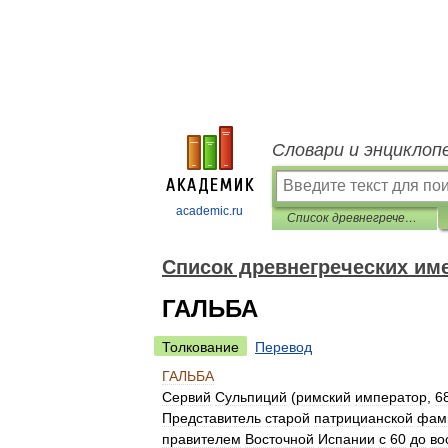
Словари и энциклоп
academic.ru
Список древнегреческих имен
Список древнегреческих им
ГАЛЬБА
Толкование
Перевод
ГАЛЬБА
Сервий
Сульпиций
(
римский
император
,
6
Представитель
старой
патрицианской
фам
правителем
Восточной
Испании
с
60
до
во