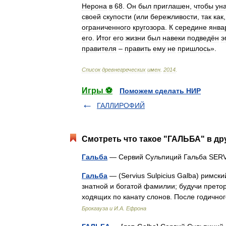
Нерона
в
68
.
Он
был
приглашен
,
чтобы
ун
своей
скупости
(
или
бережливости
,
так
как
ограниченного
кругозора
.
К
середине
янва
его
.
Итог
его
жизни
был
навеки
подведён
э
правителя
–
править
ему
не
пришлось
».
Список
древнегреческих
имен
.
2014
.
Игры ⚽
Поможем сделать НИР
ГАЛЛИРОФИЙ
Смотреть что такое "ГАЛЬБА" в др
Гальба
— Сервий Сульпиций Гальба SE
Гальба
— (Servius Sulpicius Galba) римски
знатной и богатой фамилии; будучи прето
ходящих по канату слонов. После годичн
Брокгауза и И.А. Ефрона