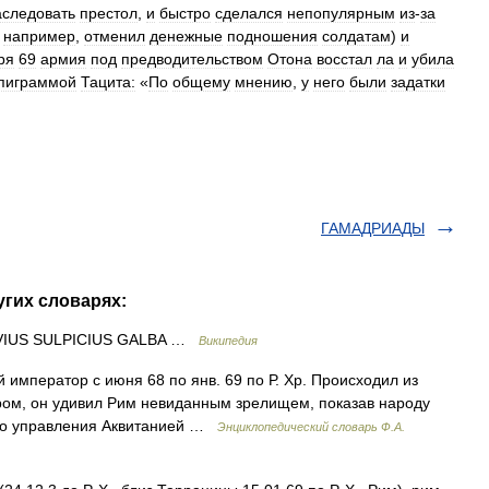
аследовать
престол
,
и
быстро
сделался
непопулярным
из
-
за
,
например
,
отменил
денежные
подношения
солдатам
)
и
ря
69
армия
под
предводительством
Отона
восстал
ла
и
убила
пиграммой
Тацита:
«
По
общему
мнению
,
у
него
были
задатки
ГАМАДРИАДЫ
угих словарях:
RVIUS SULPICIUS GALBA …
Википедия
й император с июня 68 по янв. 69 по Р. Хр. Происходил из
ром, он удивил Рим невиданным зрелищем, показав народу
ого управления Аквитанией …
Энциклопедический словарь Ф.А.