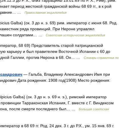
4.12.3 до Р. Х., близ Таррацины 15.01.69 по Р. Х., Рим), рим.
нает период жестокой гражданской войны 68 69 гг., в к рой
 недавние… …
Православная энциклопедия
ius Galba) (ок. 3 до н. э. 69) рим. император с июня 68. Род.
м наместник ряда провинций. При Нероне управлял
озглашен солдатами… …
Советская историческая энциклопедия
ератор, 68 69) Представитель старой патрицианской
ую карьеру и был правителем Восточной Испании с 60 до
адной Галлии, против Нерона в 68. Он… …
Cловарь-справочник по
ксандрович
— Гальба, Владимир Александрович Имя при
ндрович Дата рождения: 1908 год(1908) Место рождения:
picius Galba) (ок. 3 до н. э. 69 н. э.), римский император
м провинции Тарраконская Испания, Г. вместе с Г. Виндексом
Нерона, после смерти последнего был… …
Большая советская
ератор в 68 69 гг. Род. 24 дек. 3 г. до Р.Х., ум. 15 янв. 69 г.