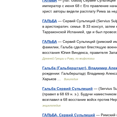
ГАЛЬБА
— [лат. Galba] Сервий Сульпиций (2
император с июня 68 г. Его правление начи
христ. авторы видели расплату Рима за
ГАЛЬБА
— Сервий Сульпиций (Servius Sulpic
в аристократич. семье. В 33 консул, зате
Тарраконской Испанией, где и был пров
ГАЛЬБА
— Сервий Сульпиций (римский имп
фамилии, Гальба сделал блестящую военн
восстания Юлия Виндекса, правителя Зап
Древней Греции и Риму, по мифологии
Гальба (Гальберштадт), Владимир Але
рождении: Гальберштадт, Владимир Алекса
Харьков …
Википедия
Гальба Сервий Сульпиций
— (Servius Sul
(правил в 68 69 н. э.). Будучи наместнико
возглавил в 68 восстание войск против 
энциклопедия
ГАЛЬБА, Сервий Сульпиций
— Римский имп