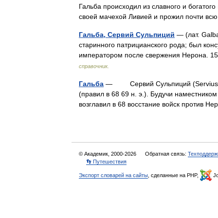
Гальба происходил из славного и богатого
своей мачехой Ливией и прожил почти в
Гальба, Сервий Сульпиций
— (лат. Galba
старинного патрицианского рода; был кон
императором после свержения Нерона. 15
справочник.
Гальба
— Сервий Сульпиций (Servius Sulpi
(правил в 68 69 н. э.). Будучи наместнико
возглавил в 68 восстание войск против 
© Академик, 2000-2026
Обратная связь:
Техподдерж
👣 Путешествия
Экспорт словарей на сайты
, сделанные на PHP,
Jo